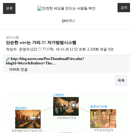
검색
분류
장바구니
공지사항
단순한 cctv는 가라.!!! 자가방범시스템
작성자
운영자
(222.♡.77.179)
16-11-26 12:52
조회
2,329회
댓글
0건
http://blog.naver.com/PostThumbnailView.nhn?
blogId=04cctv&Redirect=Thu…
1048회 연결
목록
본문